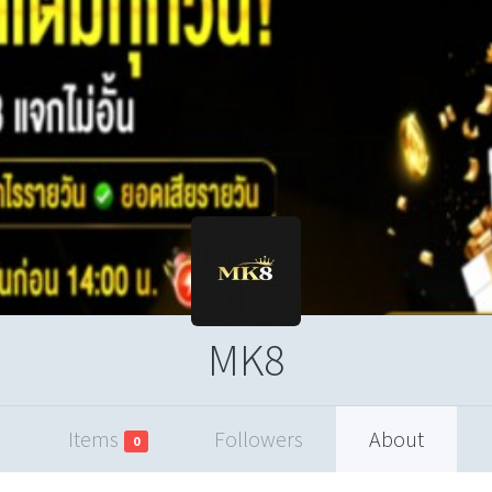
MK8
Items
Followers
About
0