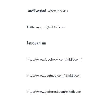
เบอร์โทรศัพท์
:
+66 915195433
อีเมล
:
support@mk8-tl.com
โซเชียลมีเดีย
:
https://www.facebook.com/mk8tlcom/
https://www.youtube.com/@mk8tlcom
https://www.pinterest.com/mk8tlcom/