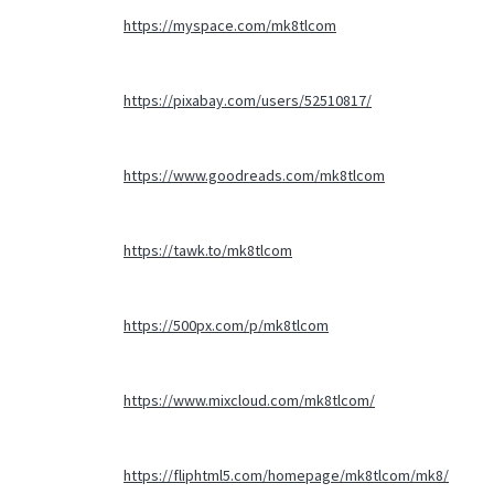
https://myspace.com/mk8tlcom
https://pixabay.com/users/52510817/
https://www.goodreads.com/mk8tlcom
https://tawk.to/mk8tlcom
https://500px.com/p/mk8tlcom
https://www.mixcloud.com/mk8tlcom/
https://fliphtml5.com/homepage/mk8tlcom/mk8/