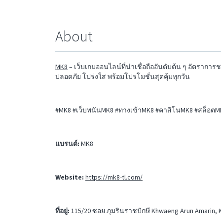
About
MK8
– เว็บเกมออนไลน์ที่น่าเชื่อถืออันดับต้น ๆ อัตรากา
ปลอดภัย โปร่งใส พร้อมโปรโมชั่นสุดคุ้มทุกวัน
#MK8 #เว็บพนันMK8 #ทางเข้าMK8 #คาสิโนMK8 #สล็อต
แบรนด์
:
MK8
Website:
https://mk8-tl.com/
ที่อยู่
:
115/20 ซอย ภุมรินราชปักษี Khwaeng Arun Amarin, 