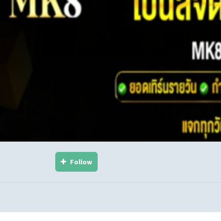
Follow