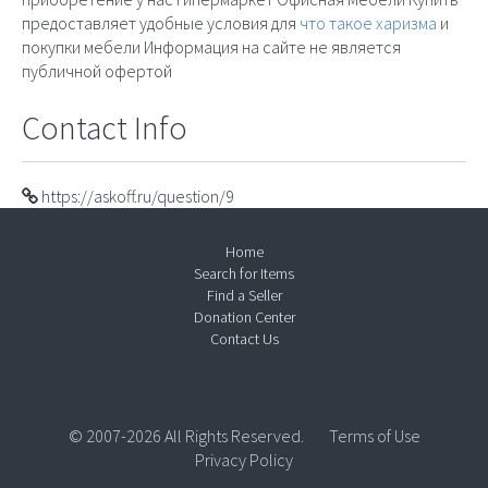
предоставляет удобные условия для
что такое харизма
и
покупки мебели Информация на сайте не является
публичной офертой
Contact Info
https://askoff.ru/question/9
Home
Search for Items
Find a Seller
Donation Center
Contact Us
© 2007-2026 All Rights Reserved.
Terms of Use
Privacy Policy