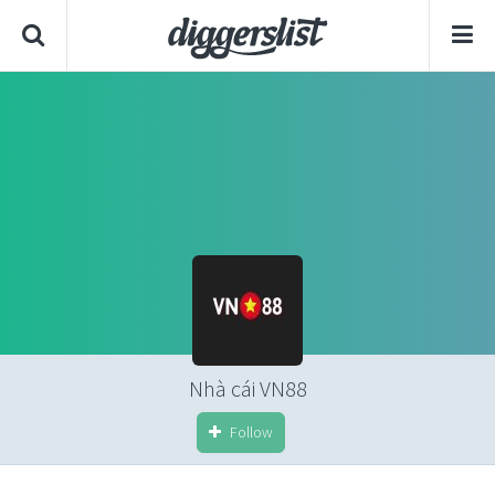
Nhà cái VN88
Follow