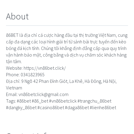
About
86BET là địa chỉ cá cược hàng đầu tại thị trường Việt Nam, cung
cấp đa dạng các loại hình giải trí từ sảnh bài trực tuyến đến kèo
bóng đá kịch tính. Chúng tôi khẳng định đẳng cấp qua quy trình
vận hành bảo mật, công bằng và dịch vụ chăm sóc khách hàng
tận tâm.
Website: https://vn86bet.click/
Phone: 0341823965
Địa chỉ: 9 Ngõ 42 Phan Đình Giót, La Khê, Hà Đông, Hà Nội,
Vietnam
Email:
vn86betclick@gmail.com
Tags: #86bet #86_bet #vn86betclick #trangchu_86bet
#dangky_86bet #casino86bet #daga86bet #lienhe86bet