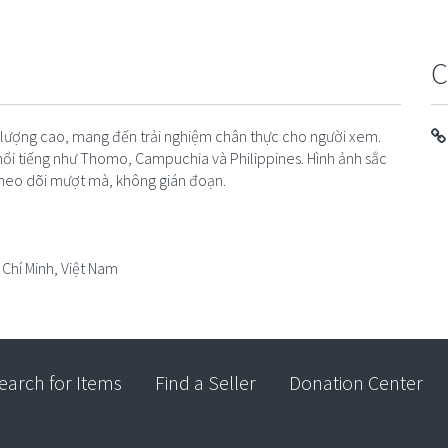
C
 lượng cao, mang đến trải nghiệm chân thực cho người xem.
nổi tiếng như Thomo, Campuchia và Philippines. Hình ảnh sắc
theo dõi mượt mà, không gián đoạn.
Chí Minh, Việt Nam
earch for Items
Find a Seller
Donation Center