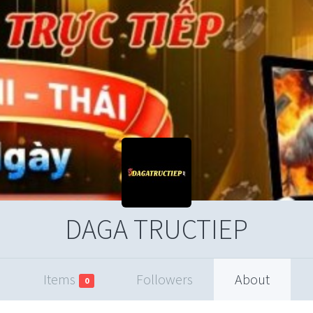
DAGA TRUCTIEP
Items
Followers
About
0