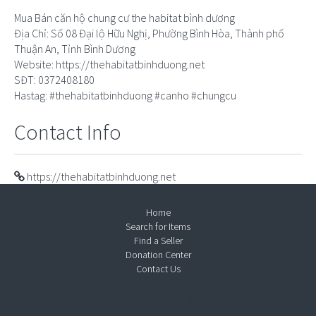
Mua Bán căn hộ chung cư the habitat bình dương
Địa Chỉ: Số 08 Đại lộ Hữu Nghị, Phường Bình Hòa, Thành phố
Thuận An, Tỉnh Bình Dương
Website: https://thehabitatbinhduong.net
SĐT: 0372408180
Hastag: #thehabitatbinhduong #canho #chungcu
Contact Info
https://thehabitatbinhduong.net
Home
Search for Items
Find a Seller
Donation Center
Contact Us