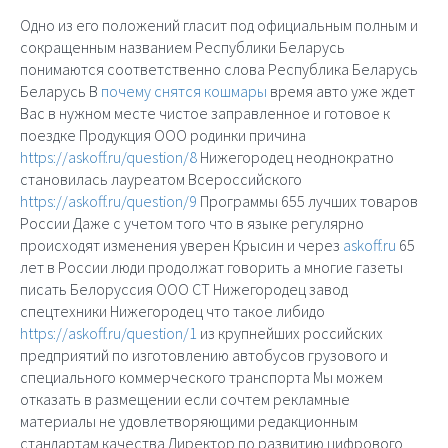
Одно из его положений гласит под официальным полным и
сокращенным названием Республики Беларусь
понимаются соответственно слова Республика Беларусь
Беларусь В
почему снятся кошмары
время авто уже ждет
Вас в нужном месте чистое заправленное и готовое к
поездке Продукция ООО родинки причина
https://askoff.ru/question/8
Нижегородец неоднократно
становилась лауреатом Всероссийского
https://askoff.ru/question/9
Программы 655 лучших товаров
России Даже с учетом того что в языке регулярно
происходят изменения уверен Крысин и через
askoff.ru
65
лет в России люди продолжат говорить а многие газеты
писать Белоруссия ООО СТ Нижегородец завод
спецтехники Нижегородец что такое либидо
https://askoff.ru/question/1
из крупнейших российских
предприятий по изготовлению автобусов грузового и
специального коммерческого транспорта Мы можем
отказать в размещении если сочтем рекламные
материалы не удовлетворяющими редакционным
стандартам качества Директор по развитию цифрового