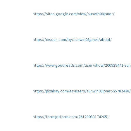
https://sites.google.com/view/sunwin08jpnet/
https://disqus.com/by/sunwin08jpnet/about/
https://www.goodreads.com/user/show/200929441-sun
https://pixabay.com/es/users/sunwin08jpnet-55782438/
https://form.jotform.com/261280831742051