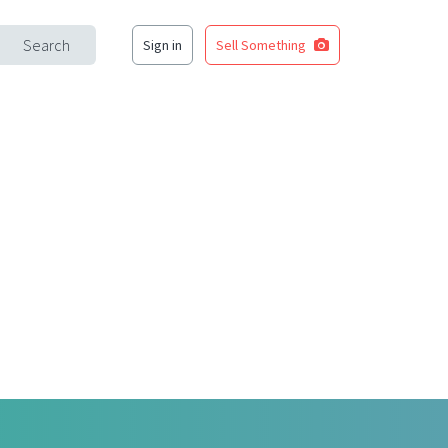
Search
Sign in
Sell Something