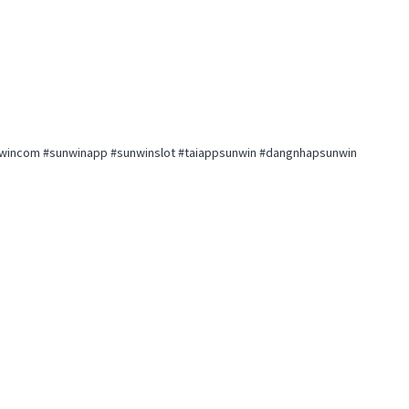
nwincom #sunwinapp #sunwinslot #taiappsunwin #dangnhapsunwin