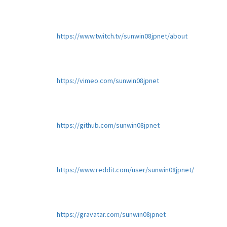
https://www.twitch.tv/sunwin08jpnet/about
https://vimeo.com/sunwin08jpnet
https://github.com/sunwin08jpnet
https://www.reddit.com/user/sunwin08jpnet/
https://gravatar.com/sunwin08jpnet