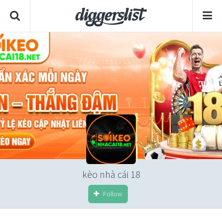
kèo nhà cái 18
Follow