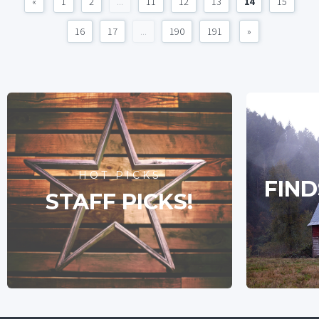
«
1
2
...
11
12
13
14
15
16
17
...
190
191
»
HOT PICKS
FIND
STAFF PICKS!