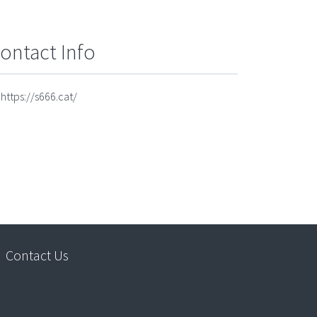
ontact Info
https://s666.cat/
Contact Us