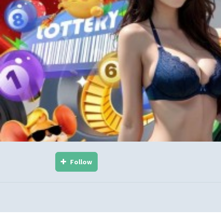
Follow