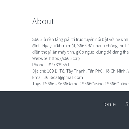
About
S666 là nền tảng giải trí trực tuyến nổi bật với hệ sin
định. Ngay từ khi ra mắt, S666 đã nhanh chóng thu h
điện thoại lẫn máy tính, giúp người dùng dễ dàng tha
Website: https://s666.cat/
Phone: 0877339551
Địa chỉ: 109 Đ. T8, Tây Thạnh, Tân Phú, Hồ Chí Minh,
Email:
s666cat@gmail.com
Tags: #S666 #S666Game #S666Casino #S666Online
Home
S