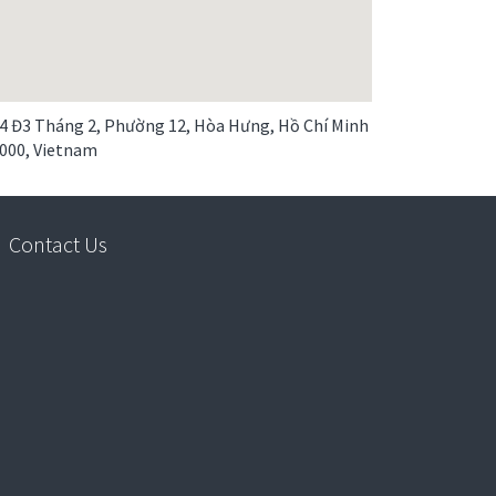
4 Đ3 Tháng 2, Phường 12, Hòa Hưng, Hồ Chí Minh
000, Vietnam
Contact Us