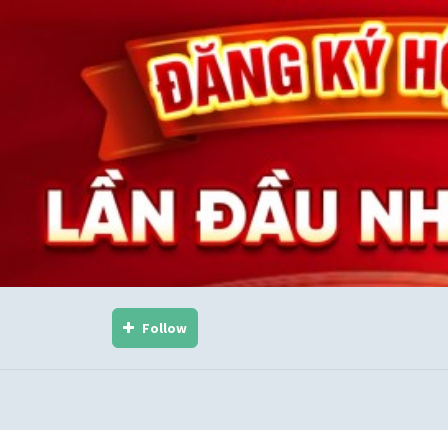
Follow