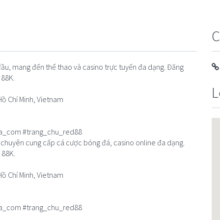
C
đầu, mang đến thể thao và casino trực tuyến đa dạng. Đăng
 88K.
L
Hồ Chí Minh, Vietnam
a_com #trang_chu_red88
u, chuyên cung cấp cá cược bóng đá, casino online đa dạng.
 88K.
Hồ Chí Minh, Vietnam
a_com #trang_chu_red88