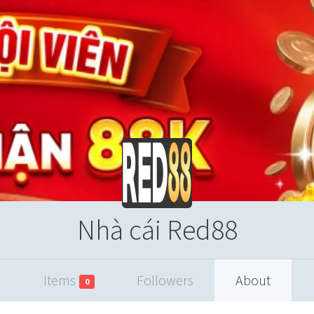
Nhà cái Red88
Items
Followers
About
0