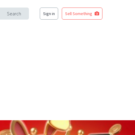
Search
Sign in
Sell Something