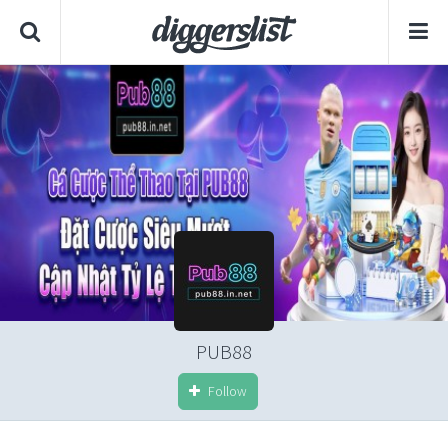
PUB88
Follow