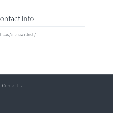
ontact Info
https://nohuwin.tech/
Contact Us