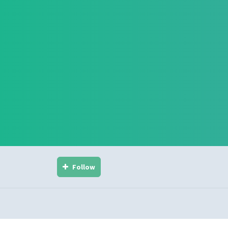
Follow