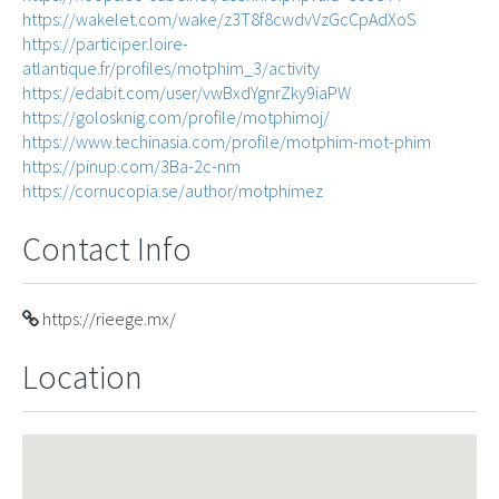
https://wakelet.com/wake/z3T8f8cwdvVzGcCpAdXoS
https://participer.loire-
atlantique.fr/profiles/motphim_3/activity
https://edabit.com/user/vwBxdYgnrZky9iaPW
https://golosknig.com/profile/motphimoj/
https://www.techinasia.com/profile/motphim-mot-phim
https://pinup.com/3Ba-2c-nm
https://cornucopia.se/author/motphimez
Contact Info
https://rieege.mx/
Location