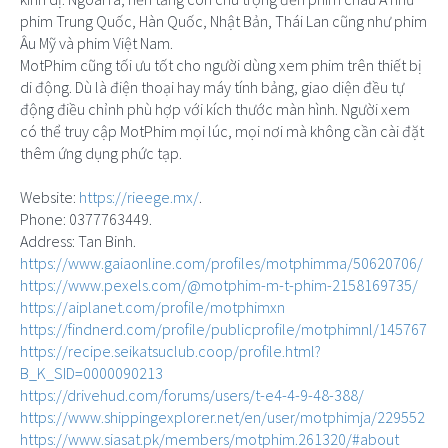
phim Trung Quốc, Hàn Quốc, Nhật Bản, Thái Lan cũng như phim
Âu Mỹ và phim Việt Nam.
MotPhim cũng tối ưu tốt cho người dùng xem phim trên thiết bị
di động. Dù là điện thoại hay máy tính bảng, giao diện đều tự
động điều chỉnh phù hợp với kích thước màn hình. Người xem
có thể truy cập MotPhim mọi lúc, mọi nơi mà không cần cài đặt
thêm ứng dụng phức tạp.
Website:
https://rieege.mx/
.
Phone: 0377763449.
Address: Tan Binh.
https://www.gaiaonline.com/profiles/motphimma/50620706/
https://www.pexels.com/@motphim-m-t-phim-2158169735/
https://aiplanet.com/profile/motphimxn
https://findnerd.com/profile/publicprofile/motphimnl/145767
https://recipe.seikatsuclub.coop/profile.html?
B_K_SID=0000090213
https://drivehud.com/forums/users/t-e4-4-9-48-388/
https://www.shippingexplorer.net/en/user/motphimja/229552
https://www.siasat.pk/members/motphim.261320/#about