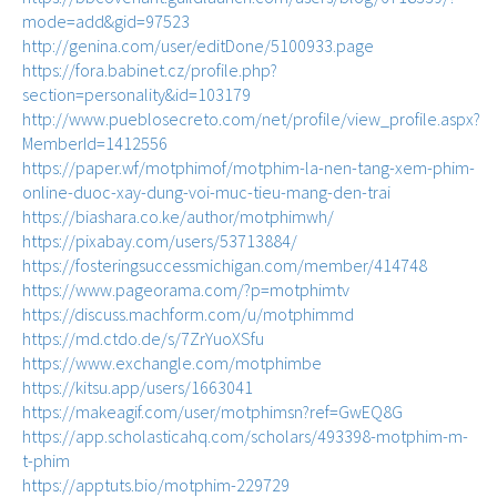
mode=add&gid=97523
http://genina.com/user/editDone/5100933.page
https://fora.babinet.cz/profile.php?
section=personality&id=103179
http://www.pueblosecreto.com/net/profile/view_profile.aspx?
MemberId=1412556
https://paper.wf/motphimof/motphim-la-nen-tang-xem-phim-
online-duoc-xay-dung-voi-muc-tieu-mang-den-trai
https://biashara.co.ke/author/motphimwh/
https://pixabay.com/users/53713884/
https://fosteringsuccessmichigan.com/member/414748
https://www.pageorama.com/?p=motphimtv
https://discuss.machform.com/u/motphimmd
https://md.ctdo.de/s/7ZrYuoXSfu
https://www.exchangle.com/motphimbe
https://kitsu.app/users/1663041
https://makeagif.com/user/motphimsn?ref=GwEQ8G
https://app.scholasticahq.com/scholars/493398-motphim-m-
t-phim
https://apptuts.bio/motphim-229729