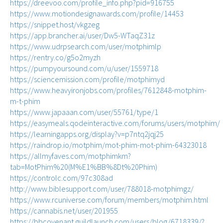
https://dreevoo.com/profile_info.php?pid=916755
https://www.motiondesignawards.com/profile/14453
https://snippet.host/vkgzeg
https://app.brancher.ai/user/Dw5-WTaqZ31z
https://www.udrpsearch.com/user/motphimlp
https://rentry.co/g5o2myzh
https://pumpyoursound.com/u/user/1559718
https://sciencemission.com/profile/motphimyd
https://www.heavyironjobs.com/profiles/7612848-motphim-
m-t-phim
https://www.japaaan.com/user/55761/type/1
https://easymeals.qodeinteractive.com/forums/users/motphim/
https://learningapps.org/display?v=p7ntq2jqj25
https://raindrop.io/motphim/mot-phim-mot-phim-64323018
https://allmyfaves.com/motphimkm?
tab=MotPhim%20(M%E1%BB%8Dt%20Phim)
https://controlc.com/97c308ad
http://www.biblesupport.com/user/788018-motphimgz/
https://www.rcuniverse.com/forum/members/motphim.html
https://cannabis.net/user/201955
https://bbcovenant.guildlaunch.com/users/blog/6718339/?