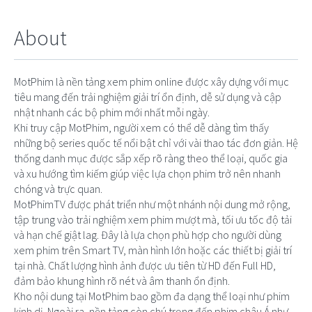
About
MotPhim là nền tảng xem phim online được xây dựng với mục
tiêu mang đến trải nghiệm giải trí ổn định, dễ sử dụng và cập
nhật nhanh các bộ phim mới nhất mỗi ngày.
Khi truy cập MotPhim, người xem có thể dễ dàng tìm thấy
những bộ series quốc tế nổi bật chỉ với vài thao tác đơn giản. Hệ
thống danh mục được sắp xếp rõ ràng theo thể loại, quốc gia
và xu hướng tìm kiếm giúp việc lựa chọn phim trở nên nhanh
chóng và trực quan.
MotPhimTV được phát triển như một nhánh nội dung mở rộng,
tập trung vào trải nghiệm xem phim mượt mà, tối ưu tốc độ tải
và hạn chế giật lag. Đây là lựa chọn phù hợp cho người dùng
xem phim trên Smart TV, màn hình lớn hoặc các thiết bị giải trí
tại nhà. Chất lượng hình ảnh được ưu tiên từ HD đến Full HD,
đảm bảo khung hình rõ nét và âm thanh ổn định.
Kho nội dung tại MotPhim bao gồm đa dạng thể loại như phim
kinh dị. Ngoài ra, nền tảng còn chú trọng đến phim châu Á như