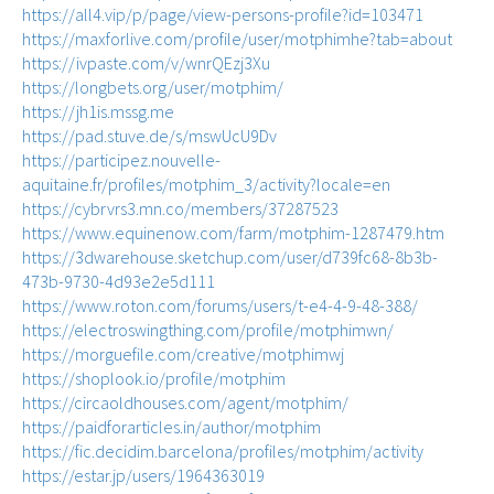
https://all4.vip/p/page/view-persons-profile?id=103471
https://maxforlive.com/profile/user/motphimhe?tab=about
https://ivpaste.com/v/wnrQEzj3Xu
https://longbets.org/user/motphim/
https://jh1is.mssg.me
https://pad.stuve.de/s/mswUcU9Dv
https://participez.nouvelle-
aquitaine.fr/profiles/motphim_3/activity?locale=en
https://cybrvrs3.mn.co/members/37287523
https://www.equinenow.com/farm/motphim-1287479.htm
https://3dwarehouse.sketchup.com/user/d739fc68-8b3b-
473b-9730-4d93e2e5d111
https://www.roton.com/forums/users/t-e4-4-9-48-388/
https://electroswingthing.com/profile/motphimwn/
https://morguefile.com/creative/motphimwj
https://shoplook.io/profile/motphim
https://circaoldhouses.com/agent/motphim/
https://paidforarticles.in/author/motphim
https://fic.decidim.barcelona/profiles/motphim/activity
https://estar.jp/users/1964363019