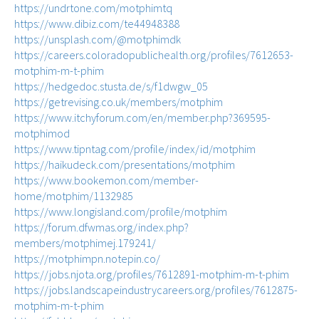
https://undrtone.com/motphimtq
https://www.dibiz.com/te44948388
https://unsplash.com/@motphimdk
https://careers.coloradopublichealth.org/profiles/7612653-
motphim-m-t-phim
https://hedgedoc.stusta.de/s/f1dwgw_05
https://getrevising.co.uk/members/motphim
https://www.itchyforum.com/en/member.php?369595-
motphimod
https://www.tipntag.com/profile/index/id/motphim
https://haikudeck.com/presentations/motphim
https://www.bookemon.com/member-
home/motphim/1132985
https://www.longisland.com/profile/motphim
https://forum.dfwmas.org/index.php?
members/motphimej.179241/
https://motphimpn.notepin.co/
https://jobs.njota.org/profiles/7612891-motphim-m-t-phim
https://jobs.landscapeindustrycareers.org/profiles/7612875-
motphim-m-t-phim