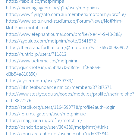
https://fabble.cc/motphimpa
https://bioimagingcore.be/q2a/user/motphimsl
https://www.flyingsolo.com.au/members/motphimyi/profile/
https://www.abitur-und-studium.de/Forum/News/MotPhim-
Mot-Phim-motphimoh
https://www.elephantjournal.com/profile/t-e4-4-9-48-388/
https://zybuluo.com/motphim/note/2641872
https://theresanaiforthat.com/@motphim/?v=1765705989922
https://runtrip.jp/users/711813
https://www.betmma.tips/motphimrr
https://quicknote.io/5d5b4a70-d8cb-11f0-a8a9-
d3b54a810850/
https://cybermos.ru/user/239333/
https://infiniteabundance.mn.co/members/37287571
http://www.stes.tyc.edu.tw/xoops/modules/profile/userinfo.php?
uid=3827276
https://stepik.org/users/1164590778/profile?auth=login
https://forum.aigato.vn/user/motphimue
https://imaginaria.ru/profile/motphim/
https://bandori.party/user/364389/motphimti/#links
https://xoops.ec-cube.net/userinfo.php?uid=333844