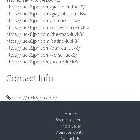
https://luck8.jpn.com/gioi-thieu-luck8/
https://luck8.jpn.com/giay-phep-luck8/
https://luck8.jpn.com/lien-he-luck8/
https://luck8.jpn.com/khuyen-mai-luck8/
https://luck8.jpn.com/the-thao-luck8/
https://luck8.jpn.com/casino-luck8/
https://luck8.jpn.com/ban-ca-luck8/
https://luck8.jpn.com/xo-so-luck8/
https://luck8.jpn.com/ho-tro-luck8/
Contact Info
https://luck8.jpn.com/
Home
Search for Items
Find a Seller
Donation Center
Contact Us