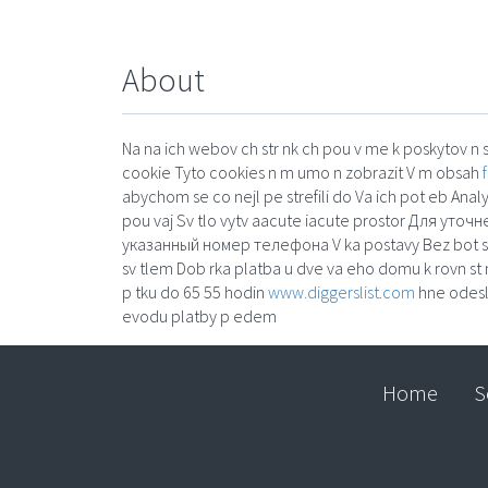
About
Na na ich webov ch str nk ch pou v me k poskytov n s
cookie Tyto cookies n m umo n zobrazit V m obsah
abychom se co nejl pe strefili do Va ich pot eb Analyt
pou vaj Sv tlo vytv aacute iacute prostor Для у
указанный номер телефона V ka postavy Bez bot se 
sv tlem Dob rka platba u dve va eho domu k rovn st 
p tku do 65 55 hodin
www.diggerslist.com
hne odesl
evodu platby p edem
Home
S