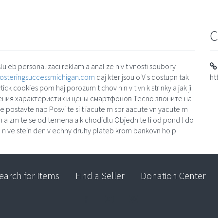
C
lu eb personalizaci reklam a anal ze n v t vnosti soubory
fosteringsuccessmichigan.com
daj kter jsou o V s dostupn tak
ht
ick cookies pom haj porozum t chov n n v t vn k str nky a jak ji
точнения характеристик и цены смартфонов Tecno звоните на
postavte nap Posvi te si t iacute m spr aacute vn yacute m
n a zm te se od temena a k chodidlu Objedn te li od pond l do
 n ve stejn den v echny druhy plateb krom bankovn ho p
earch for Items
Find a Seller
Donation Center