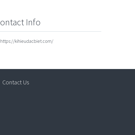
ontact Info
https://kihieudacbiet.com/
Contact Us