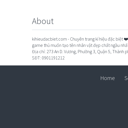
About
kihieudacbiet.com - Chuyên trang kí hiệu đặc biệt 
game thủ muốn tạo tên nhân vật đẹp chất ngầu nhất
Địa chỉ: 273 An D. Vương, Phường 3, Quận 5, Thành 
SĐT: 0901191212
Home
S