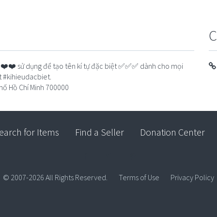
C
❤️❤️❤️ sử dụng để tạo tên kí tự đặc biệt ✅✅✅ dành cho mọi
 #kihieudacbiet.
phố Hồ Chí Minh 700000
earch for Items
Find a Seller
Donation Center
© 2007-2026 All Rights Reserved.
Terms of Use
Privacy Policy