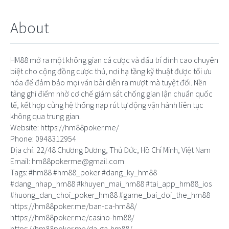
About
HM88 mở ra một không gian cá cược và đấu trí đỉnh cao chuyên
biệt cho cộng đồng cược thủ, nơi hạ tầng kỹ thuật được tối ưu
hóa để đảm bảo mọi ván bài diễn ra mượt mà tuyệt đối. Nền
tảng ghi điểm nhờ cơ chế giám sát chống gian lận chuẩn quốc
tế, kết hợp cùng hệ thống nạp rút tự động vận hành liên tục
không qua trung gian.
Website: https://hm88poker.me/
Phone: 0948312954
Địa chỉ: 22/48 Chương Dương, Thủ Đức, Hồ Chí Minh, Việt Nam
Email:
hm88pokerme@gmail.com
Tags: #hm88 #hm88_poker #dang_ky_hm88
#dang_nhap_hm88 #khuyen_mai_hm88 #tai_app_hm88_ios
#huong_dan_choi_poker_hm88 #game_bai_doi_the_hm88
https://hm88poker.me/ban-ca-hm88/
https://hm88poker.me/casino-hm88/
https://hm88poker.me/da-ga-hm88/