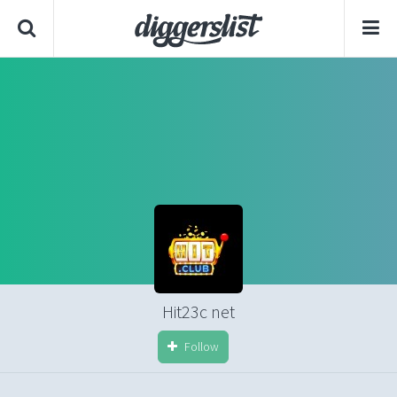
Hit23c net
Follow