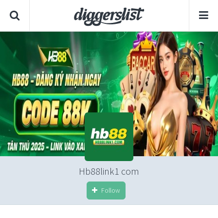
Hb88link1 com
Follow