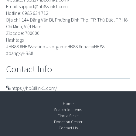
Email:
support@hb88link1.com
Hotline: 0985 634 712
Địa chỉ: 144 Đặng Văn Bi, Phường Bình Thọ, TP. Thủ Đức, TP. Hồ
Chí Minh, Việt Nam
Zipcode: 700000
Hashtags
#HB88 #HB88casino #slotgameHB88 #nhacaiHB88
#dangkyHB88
Contact Info
https://hb88link1.com/
Home
Search for Items
Find a Seller
Donation Center
Contact Us