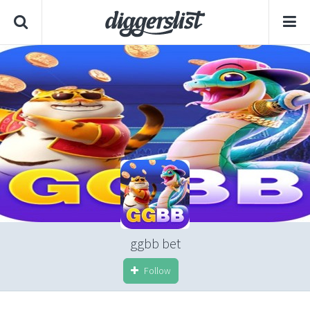
ggbb bet
Follow