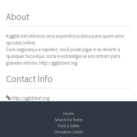
About
A ggbb bet oferece uma experiência única para quem ama
apostas online.
Com segurança e rapidez, você pode jogar e se divertir a
qualquer hora.Aqui, sorte e estratégia se encontram para
grandes vitórias. http://ggbbbet.org
Contact Info
http://ggbbbet.org
Home
Search for Items
Find a Seller
Donation Center