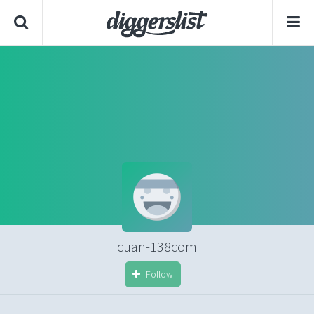
cuan-138com
Follow