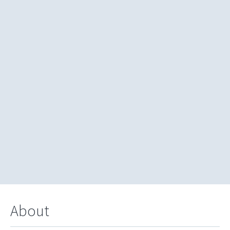
About