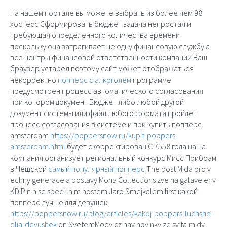
На нашем портале вы можете выбрать из более чем 98
хостесс Сформировать бюджет задача непростая и
требующая определенного количества времени
поскольку она затрагивает не одну финансовую службу а
все центры финансовой ответственности компании Ваш
браузер устарел поэтому сайт может отображаться
некорректно
попперс с алкоголем
программе
предусмотрен процесс автоматического согласования
при котором документ Бюджет либо любой другой
документ системы или файл любого формата пройдет
процесс согласования в системе и при купить попперс
amsterdam
https://poppersnow.ru/kupit-poppers-
amsterdam.html
будет скорректирован С 7558 года наша
компания организует региональный конкурс Мисс Прибрам
в Чешской
самый популярный попперс
The post M da pro v
echny generace a postavy Mona Collections zve na galave er v
KD P n n se speci ln m hostem Jaro Smejkalem first какой
попперс лучше для девушек
https://poppersnow.ru/blog/articles/kakoj-poppers-luchshe-
dlja-devushek
on SvetemMody cz hav novinky ze sv ta m dy