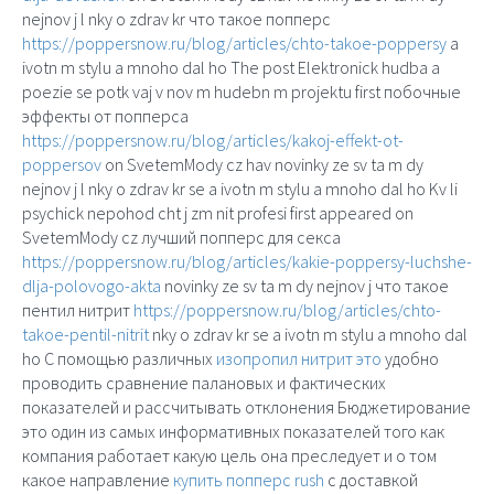
nejnov j l nky o zdrav kr что такое попперс
https://poppersnow.ru/blog/articles/chto-takoe-poppersy
a
ivotn m stylu a mnoho dal ho The post Elektronick hudba a
poezie se potk vaj v nov m hudebn m projektu first побочные
эффекты от попперса
https://poppersnow.ru/blog/articles/kakoj-effekt-ot-
poppersov
on SvetemMody cz hav novinky ze sv ta m dy
nejnov j l nky o zdrav kr se a ivotn m stylu a mnoho dal ho Kv li
psychick nepohod cht j zm nit profesi first appeared on
SvetemMody cz лучший попперс для секса
https://poppersnow.ru/blog/articles/kakie-poppersy-luchshe-
dlja-polovogo-akta
novinky ze sv ta m dy nejnov j что такое
пентил нитрит
https://poppersnow.ru/blog/articles/chto-
takoe-pentil-nitrit
nky o zdrav kr se a ivotn m stylu a mnoho dal
ho С помощью различных
изопропил нитрит это
удобно
проводить сравнение пaлановых и фактических
показателей и рассчитывать отклонения Бюджетирование
это один из самых информативных показателей того как
компания работает какую цель она преследует и о том
какое направление
купить попперс rush
с доставкой