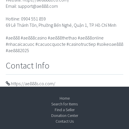
Email:
support@ae888.com
Hotline: 0904 551 859
69 Lê Thánh Tôn, Phường Bến Nghé, Quận 1, TP. Hồ Chí Minh
#ae888 #ae888casino #ae888thethao #ae888online
#nhacaicacuoc #cacuocquocte #casinotructiep #soikeoae888
#ae8882025
Contact Info
https://ae888s.co.com/
Home
Search for Items
Find a Seller
Donation Center
Contact Us