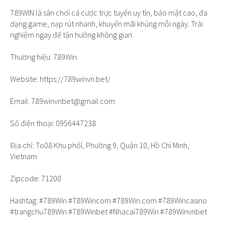
789WIN là sân chơi cá cược trực tuyến uy tín, bảo mật cao, đa
dạng game, nạp rút nhanh, khuyến mãi khủng mỗi ngày. Trải
nghiệm ngay để tận hưởng không gian.
Thương hiệu: 789Win
Website: https://789winvn.bet/
Email:
789winvnbet@gmail.com
Số điện thoại: 0956447238
Địa chỉ: To08 Khu phốI, Phường 9, Quận 10, Hồ Chí Minh,
Vietnam
Zipcode: 71200
Hashtag: #789Win #789Wincom #789Win.com #789Wincasino
#trangchu789Win #789Winbet #Nhacai789Win #789Winvnbet