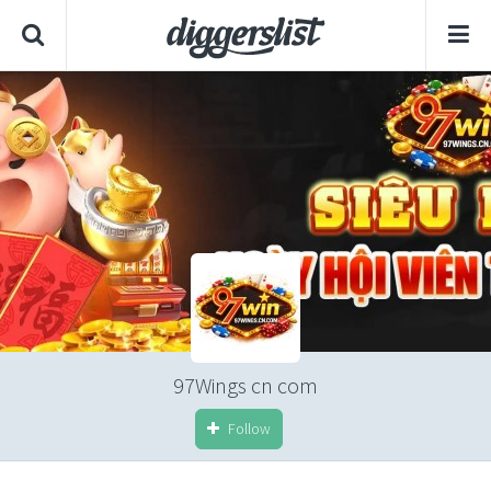
97Wings cn com
Follow