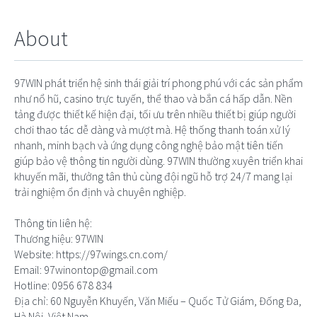
About
97WIN phát triển hệ sinh thái giải trí phong phú với các sản phẩm
như nổ hũ, casino trực tuyến, thể thao và bắn cá hấp dẫn. Nền
tảng được thiết kế hiện đại, tối ưu trên nhiều thiết bị giúp người
chơi thao tác dễ dàng và mượt mà. Hệ thống thanh toán xử lý
nhanh, minh bạch và ứng dụng công nghệ bảo mật tiên tiến
giúp bảo vệ thông tin người dùng. 97WIN thường xuyên triển khai
khuyến mãi, thưởng tân thủ cùng đội ngũ hỗ trợ 24/7 mang lại
trải nghiệm ổn định và chuyên nghiệp.
Thông tin liên hệ:
Thương hiệu: 97WIN
Website: https://97wings.cn.com/
Email:
97winontop@gmail.com
Hotline: 0956 678 834
Địa chỉ: 60 Nguyễn Khuyến, Văn Miếu – Quốc Tử Giám, Đống Đa,
Hà Nội, Việt Nam