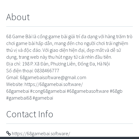
About
68 Game Bài là cổng game bài giải trí đa dạng với hàng trăm trò
chơi game bài hấp dẫn, mang đến cho người chơi trải nghiệm
thú vị và độc đáo. Với giao diện hiện đại, đẹp mắt và dễ sử
dụng, trang web này thu hút ngay từ cái nhìn đầu tiên.
Địa chỉ: 198 P. Xã Đàn, Phương Liên, Đống Đa, Hà Nội
Số điện thoại: 0838466777
Gmail:
68gamebaisoftware@gmail.com
Website: https://68gamebai.software/
68gamebai #cong68gamebai #68gamebasoftware #68gb
#gamebai68 #gamebai
Contact Info
https://68gamebai.software/