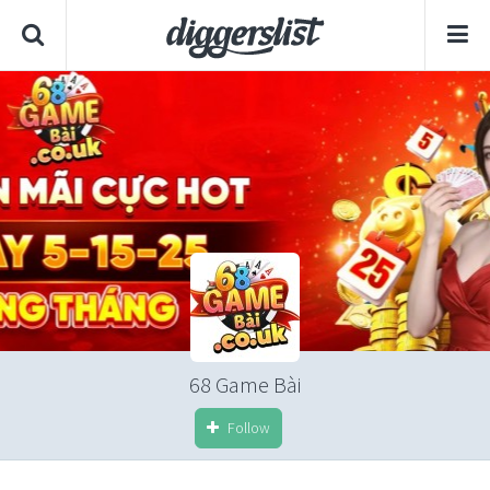
68 Game Bài
Follow