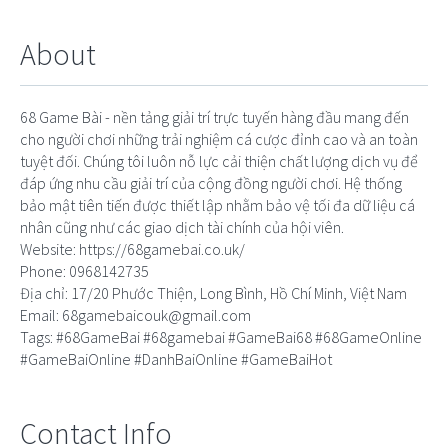
About
68 Game Bài - nền tảng giải trí trực tuyến hàng đầu mang đến
cho người chơi những trải nghiệm cá cược đỉnh cao và an toàn
tuyệt đối. Chúng tôi luôn nỗ lực cải thiện chất lượng dịch vụ để
đáp ứng nhu cầu giải trí của cộng đồng người chơi. Hệ thống
bảo mật tiên tiến được thiết lập nhằm bảo vệ tối đa dữ liệu cá
nhân cũng như các giao dịch tài chính của hội viên.
Website: https://68gamebai.co.uk/
Phone: 0968142735
Địa chỉ: 17/20 Phước Thiện, Long Bình, Hồ Chí Minh, Việt Nam
Email:
68gamebaicouk@gmail.com
Tags: #68GameBai #68gamebai #GameBai68 #68GameOnline
#GameBaiOnline #DanhBaiOnline #GameBaiHot
Contact Info