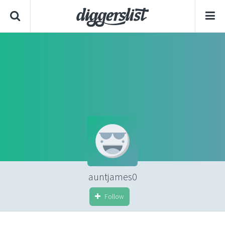
auntjames0
Follow