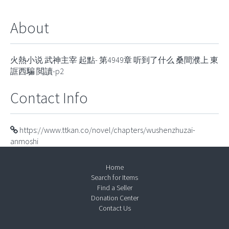
About
火熱小说 武神主宰 起點- 第4949章 听到了什么 桑間濮上 東
誆西騙 閲讀-p2
Contact Info
https://www.ttkan.co/novel/chapters/wushenzhuzai-
anmoshi
Home
Search for Items
Find a Seller
Donation Center
Contact Us