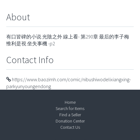
About
有口皆碑的小说 光陰之外 線上看- 第290章 最后的李子梅
惟利是視 坐失事機 -p2
Contact Info
https://www.baozimh.com/comic/nibushiwodelixiangxing-
parkyunyoungendong
Home
Search for Items
Find a Seller
Donation Center
Contact Us