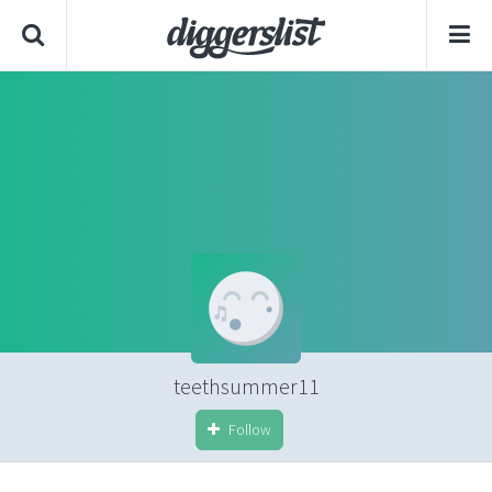
teethsummer11
Follow