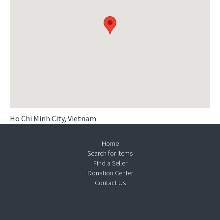
Ho Chi Minh City, Vietnam
Home
Search for Items
Find a Seller
Donation Center
Contact Us