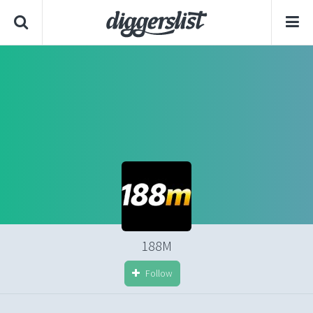
188M
Follow