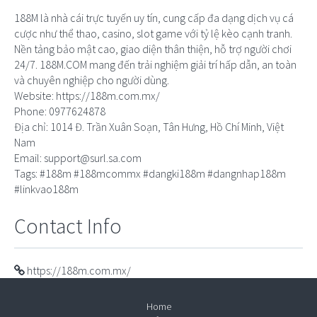
188M là nhà cái trực tuyến uy tín, cung cấp đa dạng dịch vụ cá
cược như thể thao, casino, slot game với tỷ lệ kèo cạnh tranh.
Nền tảng bảo mật cao, giao diện thân thiện, hỗ trợ người chơi
24/7. 188M.COM mang đến trải nghiệm giải trí hấp dẫn, an toàn
và chuyên nghiệp cho người dùng.
Website: https://188m.com.mx/
Phone: 0977624878
Địa chỉ: 1014 Đ. Trần Xuân Soạn, Tân Hưng, Hồ Chí Minh, Việt
Nam
Email:
support@surl.sa.com
Tags: #188m #188mcommx #dangki188m #dangnhap188m
#linkvao188m
Contact Info
https://188m.com.mx/
Home