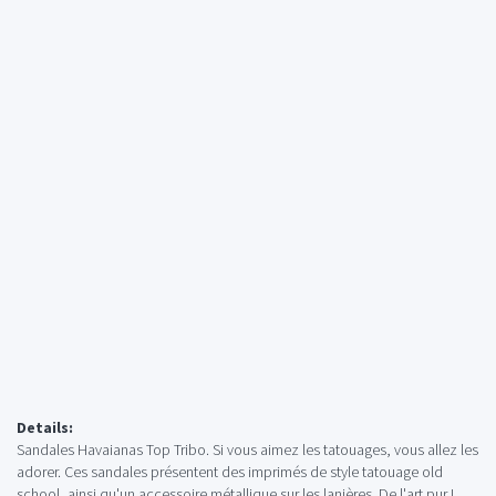
Details:
Sandales Havaianas Top Tribo. Si vous aimez les tatouages, vous allez les
adorer. Ces sandales présentent des imprimés de style tatouage old
school, ainsi qu'un accessoire métallique sur les lanières. De l'art pur !