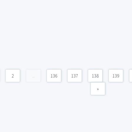
2
...
136
137
138
139
»